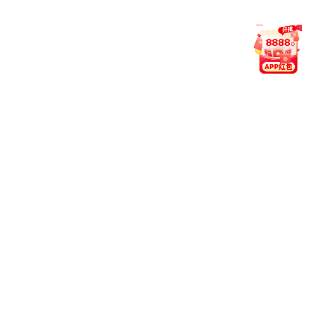
页面加载
0.21s
平均加载时间
日活跃用户
56K
7日均值