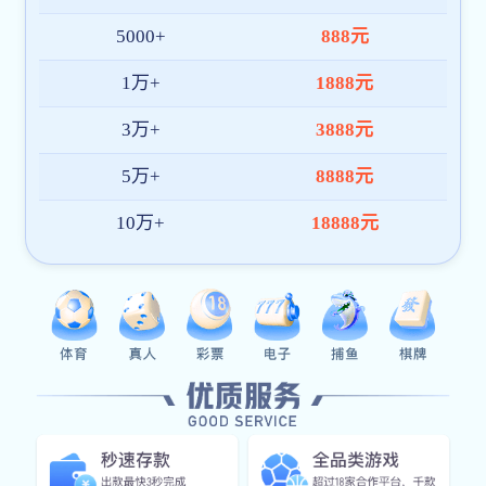
来说至关重要。他不仅具备出色的得分能力，还能有
效地吸引防守，为队友创造机会。无论是进攻还是防
守，恩比德都是球队不可或缺的一环。
他的缺阵意味着球队失去了一个强有力的篮板手和内
线威胁。在面对强敌时，缺少这样一位关键球员，无
疑会增加其他队员的压力，使得比赛变得更加艰难。
此外，恩比德在心理层面也具有领导作用。他的存在
能够鼓舞士气，让其他球员感到更加安心。因此，在
他缺阵时，如何填补这种心理空缺也是一个需要考虑
的问题。
2、球队深度与其他球员表现
尽管恩比德因伤无法参赛，但哈特相信，球队具有足