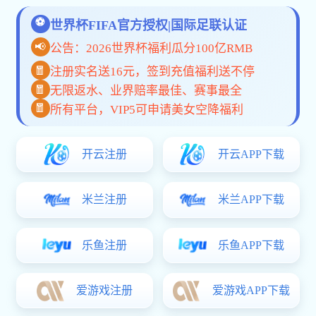
手机App
网页版
哈特谈恩比德缺阵影响强调球
队其他球员会挺身而出继续战
斗
2026-06-13 06:00
26 次阅读
首页
/
体育热讯