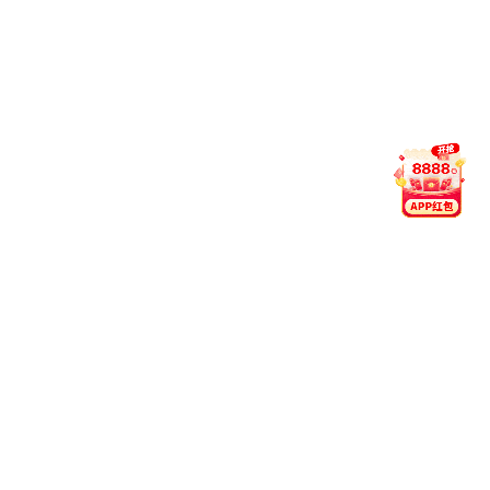
罗杰斯回忆与阿森纳交锋称其为职业生涯
罗杰斯在回忆与阿森纳的交锋时，称这场比赛是他职业生涯
的重要转折...
2026-07-02